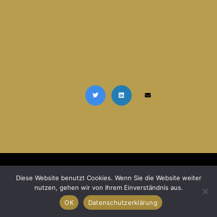
DID YOU LIKE THIS? SHARE
IT!
© Copyright 2026 Die Perlenwerkstatt |
Datenschutzerklärung
|
Impressum
Diese Website benutzt Cookies. Wenn Sie die Website weiter
nutzen, gehen wir von Ihrem Einverständnis aus.
OK
Datenschutzerklärung