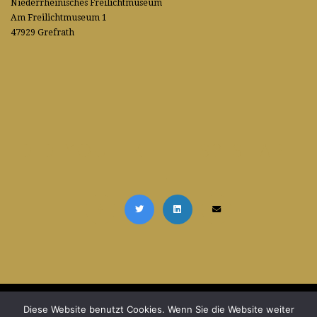
Niederrheinisches Freilichtmuseum
Am Freilichtmuseum 1
47929 Grefrath
DID YOU LIKE THIS? SHARE
IT!
Diese Website benutzt Cookies. Wenn Sie die Website weiter
© Copyright 2026 Die Perlenwerkstatt |
Datenschutzerklärung
|
Impressum