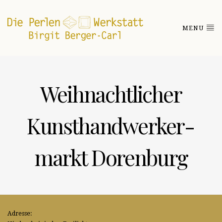
MENU
Weihnacht­licher
Kunst­handwerker­
markt Doren­burg
Adresse: